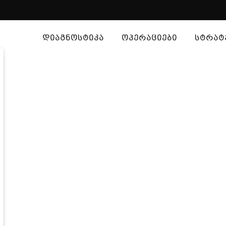
ᲓᲘᲐᲒᲜᲝᲡᲢᲘᲙᲐ
ᲝᲞᲔᲠᲐᲪᲘᲔᲑᲘ
ᲡᲢᲠᲐᲢ