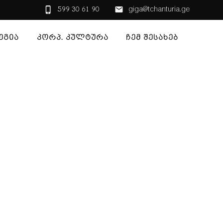
599 30 61 90
giga@tchanturia.ge
ᲔᲒᲘᲐ
ᲙᲝᲠᲞ. ᲙᲣᲚᲢᲣᲠᲐ
ᲩᲔᲛ ᲨᲔᲡᲐᲮᲔᲑ